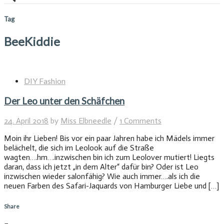
Tag
BeeKiddie
DIY Fashion
Der Leo unter den Schäfchen
24. April 2018
by
Miss Elbneedle
/
1 Comments
Moin ihr Lieben! Bis vor ein paar Jahren habe ich Mädels immer
belächelt, die sich im Leolook auf die Straße
wagten….hm….inzwischen bin ich zum Leolover mutiert! Liegts
daran, dass ich jetzt „in dem Alter“ dafür bin? Oder ist Leo
inzwischen wieder salonfähig? Wie auch immer….als ich die
neuen Farben des Safari-Jaquards von Hamburger Liebe und […]
Share