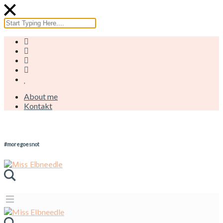
About me
Kontakt
#moregoesnot