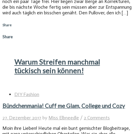
noch ein paar Tage frei. Hier liegen zwar Berge an Korrekturen,
die bis nächste Woche fertig sein müssen aber zur Entspannung
wird auch täglich ein bisschen genäht. Den Pullover, den ich […]
Share
Share
Warum Streifen manchmal
tückisch sein können!
DIY Fashion
Bündchenmania! Cuff me Glam, College und Cozy
27. Dezember 2017
by
Miss Elbneedle
/
2 Comments
Moin ihre Lieben! Heute mal ein bunt gemischter Blogbeitrage,
mit ganz unterschiedlichen Oberteilen. Was sie aber alle