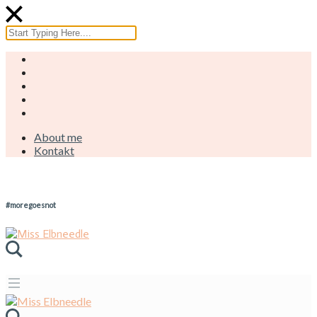
About me
Kontakt
#moregoesnot