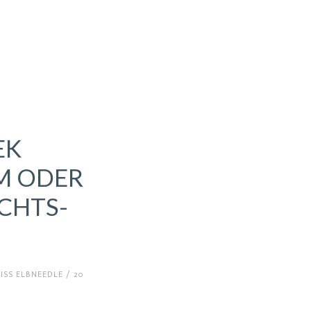
EK
M ODER
CHTS-
#MOREGOESNOT
ISS ELBNEEDLE
/
20