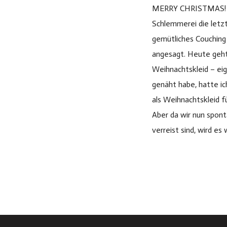
MERRY CHRISTMAS! N
SORRENTO SKIRT UND TOASTER
SWEATER – EIN ...
Schlemmerei die letz
1. November 2019
gemütliches Couching
angesagt. Heute geh
KLEID HOLLY – FIBREMOOD MEETS
Weihnachtskleid – eige
MINDTHEMAKER
genäht habe, hatte ic
27. Oktober 2019
als Weihnachtskleid fü
Aber da wir nun spont
GLOW FÜR ALLE!
verreist sind, wird es
19. Februar 2019
Impressum
-
Datenschutzerklärung