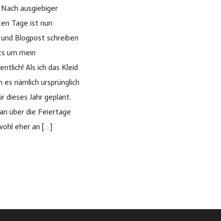
ach ausgiebiger
ten Tage ist nun
 und Blogpost schreiben
ts um mein
ntlich! Als ich das Kleid
h es nämlich ursprünglich
r dieses Jahr geplant.
an über die Feiertage
 wohl eher an […]