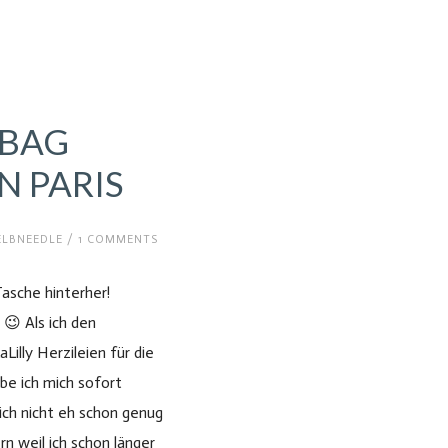
XBAG
N PARIS
#MOREGOESNOT
ELBNEEDLE
/
1 COMMENTS
Tasche hinterher!
😉 Als ich den
illy Herzileien für die
be ich mich sofort
ich nicht eh schon genug
n weil ich schon länger