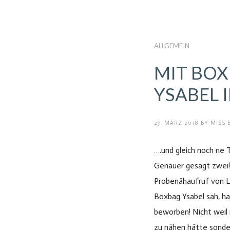
ALLGEMEIN
MIT BO
YSABEL I
29. MÄRZ 2018
BY
MISS 
RECENT POSTS
….und gleich noch ne 
Genauer gesagt zwei! 
SORRENTO SKIRT UND TOASTER
Probenähaufruf von LaL
SWEATER – EIN ...
Boxbag Ysabel sah, ha
1. November 2019
beworben! Nicht weil 
zu nähen hätte sonder