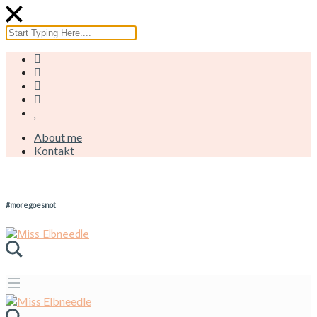
About me
Kontakt
#moregoesnot