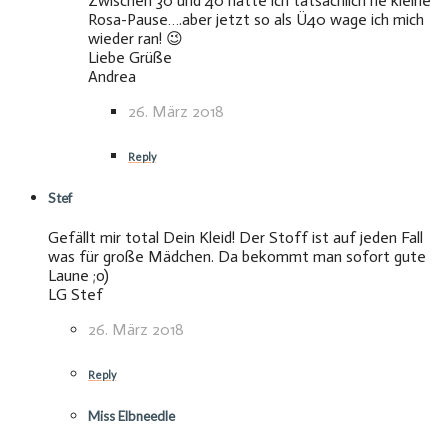
Zwischen 30 und 40 hatte ich tatsächlich ne kleine
Rosa-Pause….aber jetzt so als Ü40 wage ich mich
wieder ran! 😉
Liebe Grüße
Andrea
26. März 2018
Reply
Stef
Gefällt mir total Dein Kleid! Der Stoff ist auf jeden Fall
was für große Mädchen. Da bekommt man sofort gute
Laune ;o)
LG Stef
26. März 2018
Reply
Miss Elbneedle