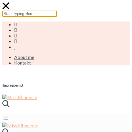
About me
Kontakt
#moregoesnot