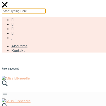
About me
Kontakt
#moregoesnot