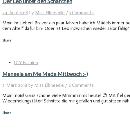
Der Leo unter den Schäfchen
24. April 2018
by
Miss Elbneedle
/
1 Comments
Moin ihr Lieben! Bis vor ein paar Jahren habe ich Mädels immer be
dem Alter“ dafür bin? Oder ist Leo inzwischen wieder salonfähig
Share
DIY Fashion
Maneela am Me Made Mittwoch :-)
7. März 2018
by
Miss Elbneedle
/
2 Comments
Moin moin! Ganz schöne viele Mmmmmms heute! 😉 Mit fiel gera
Wiederholungstäter! Schnitte die mir gefallen und gut sitzen näh
Share