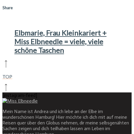
Share
Elbmarie, Frau Kleinkariert +
Miss Elbneedle = viele, viele
schöne Taschen
TOP
[instagram-feed]
Mein Name ist Andrea und ich lebe an der Elbe im
wunderschönen Hamburg! Hier möchte ich dich mit auf meine
Reisen quer über den Globus nehmen, dir meine selbsgenähten
Sachen zeigen und dich teilhaben lassen am Leben im