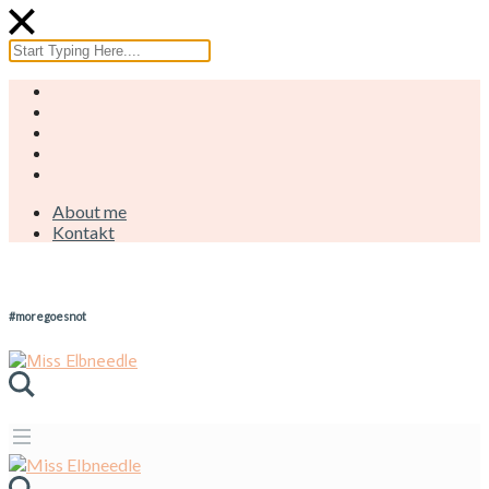
About me
Kontakt
#moregoesnot