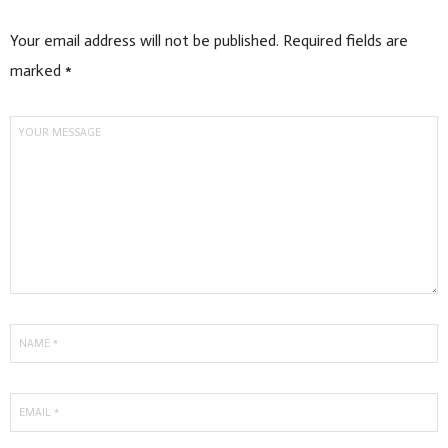
Your email address will not be published. Required fields are
marked *
RECENT POSTS
SORRENTO SKIRT UND TOASTER
SWEATER – EIN ...
1. November 2019
KLEID HOLLY – FIBREMOOD MEETS
MINDTHEMAKER
27. Oktober 2019
GLOW FÜR ALLE!
19. Februar 2019