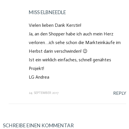
MISS ELBNEEDLE
Vielen lieben Dank Kerstin!
Ja, an den Shopper habe ich auch mein Herz
verloren….ich sehe schon die Markteinkäufe im
Herbst darin verschwinden! 😉
Ist ein wirklich einfaches, schnell genähtes
Projekt!
Mein Name ist Andrea und ich lebe an der Elbe im
LG Andrea
wunderschönen Hamburg! Hier möchte ich dich mit auf
REPLY
24. SEPTEMBER 2017
meine Reisen quer über den Globus nehmen, dir meine
selbsgenähten Sachen zeigen und dich teilhaben lassen am
Leben im wunderschönen Hamburg.
SCHREIBE EINEN KOMMENTAR