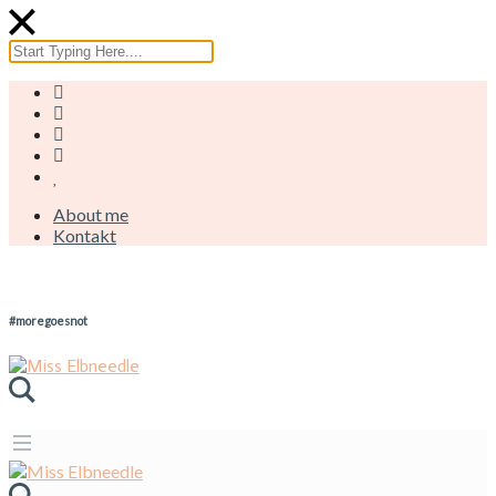
About me
Kontakt
#moregoesnot