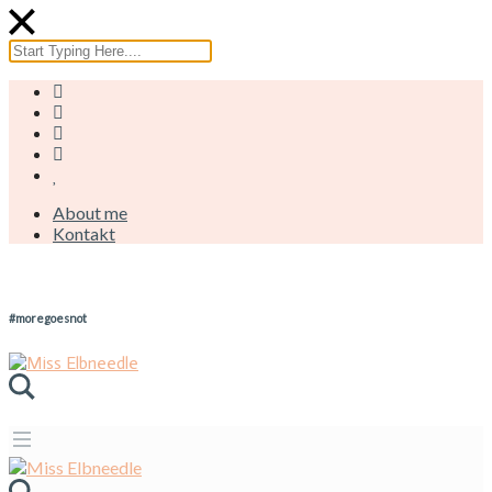
About me
Kontakt
#moregoesnot