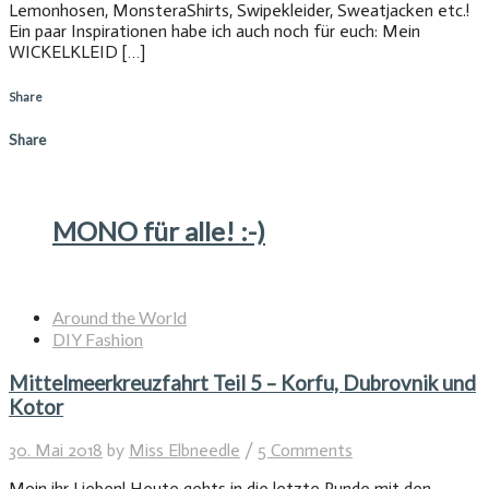
Lemonhosen, MonsteraShirts, Swipekleider, Sweatjacken etc.!
Ein paar Inspirationen habe ich auch noch für euch: Mein
WICKELKLEID […]
Share
Share
MONO für alle! :-)
Around the World
DIY Fashion
Mittelmeerkreuzfahrt Teil 5 – Korfu, Dubrovnik und
Kotor
30. Mai 2018
by
Miss Elbneedle
/
5 Comments
Moin ihr Lieben! Heute gehts in die letzte Runde mit den